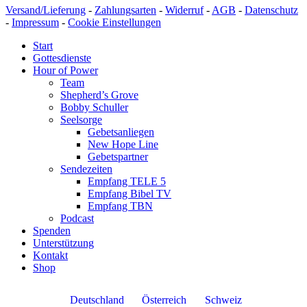
Versand/Lieferung
-
Zahlungsarten
-
Widerruf
-
AGB
-
Datenschutz
-
Impressum
-
Cookie Einstellungen
Start
Gottesdienste
Hour of Power
Team
Shepherd’s Grove
Bobby Schuller
Seelsorge
Gebetsanliegen
New Hope Line
Gebetspartner
Sendezeiten
Empfang TELE 5
Empfang Bibel TV
Empfang TBN
Podcast
Spenden
Unterstützung
Kontakt
Shop
Deutschland
Österreich
Schweiz