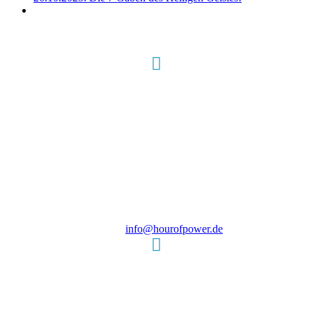
Hour of Power Deutschland
Verein zur Förderung der Verkündigung
des Evangeliums e.V.
Steinerne Furt 78
D-86167 Augsburg
Tel.: (+49) 0 8 21 / 420 96 96
E-Mail:
info@hourofpower.de
Sendezeiten Hour of Power
10:30 Uhr auf TELE 5,