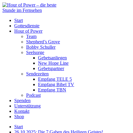
Start
Gottesdienste
Hour of Power
Team
Shepherd’s Grove
Bobby Schuller
Seelsorge
Gebetsanliegen
New Hope Line
Gebetspartner
Sendezeiten
Empfang TELE 5
Empfang Bibel TV
Empfang TBN
Podcast
Spenden
Unterstützung
Kontakt
Shop
Start
26.10.2025: Die 7 Gaben des Heiligen Geistes!