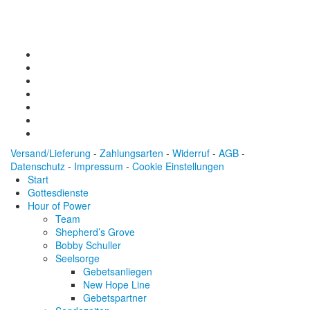
Konto: 28 94 829
IBAN: DE43600501010002894829
BIC: SOLADEST600
Versand/Lieferung
-
Zahlungsarten
-
Widerruf
-
AGB
-
Datenschutz
-
Impressum
-
Cookie Einstellungen
Start
Gottesdienste
Hour of Power
Team
Shepherd’s Grove
Bobby Schuller
Seelsorge
Gebetsanliegen
New Hope Line
Gebetspartner