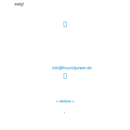
ewig!
Hour of Power Deutschland
Verein zur Förderung der Verkündigung
des Evangeliums e.V.
Steinerne Furt 78
D-86167 Augsburg
Tel.: (+49) 0 8 21 / 420 96 96
E-Mail:
info@hourofpower.de
Sendezeiten Hour of Power
10:30 Uhr auf TELE 5,
17:00 Uhr auf Bibel TV
» weitere «
Spendenkonto
:
Baden-Württembergische Bank
BLZ: 600 501 01