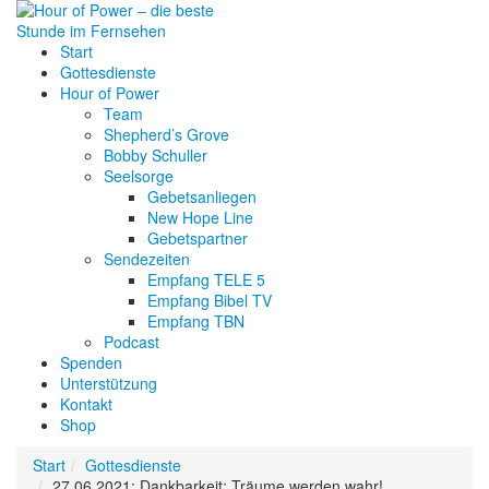
Start
Gottesdienste
Hour of Power
Team
Shepherd’s Grove
Bobby Schuller
Seelsorge
Gebetsanliegen
New Hope Line
Gebetspartner
Sendezeiten
Empfang TELE 5
Empfang Bibel TV
Empfang TBN
Podcast
Spenden
Unterstützung
Kontakt
Shop
Start
Gottesdienste
27.06.2021: Dankbarkeit: Träume werden wahr!