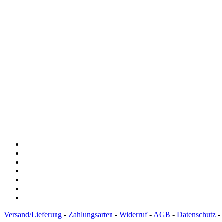
Versand/Lieferung
-
Zahlungsarten
-
Widerruf
-
AGB
-
Datenschutz
-