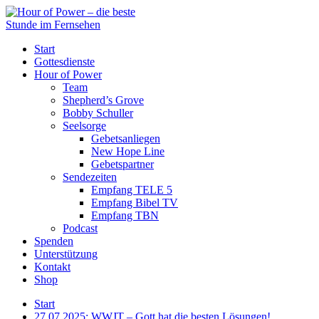
Start
Gottesdienste
Hour of Power
Team
Shepherd’s Grove
Bobby Schuller
Seelsorge
Gebetsanliegen
New Hope Line
Gebetspartner
Sendezeiten
Empfang TELE 5
Empfang Bibel TV
Empfang TBN
Podcast
Spenden
Unterstützung
Kontakt
Shop
Start
27.07.2025: WWJT – Gott hat die besten Lösungen!