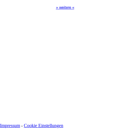
» weitere «
Spendenkonto
:
Baden-Württembergische Bank
BLZ: 600 501 01
Konto: 28 94 829
IBAN: DE43600501010002894829
BIC: SOLADEST600
Impressum
-
Cookie Einstellungen