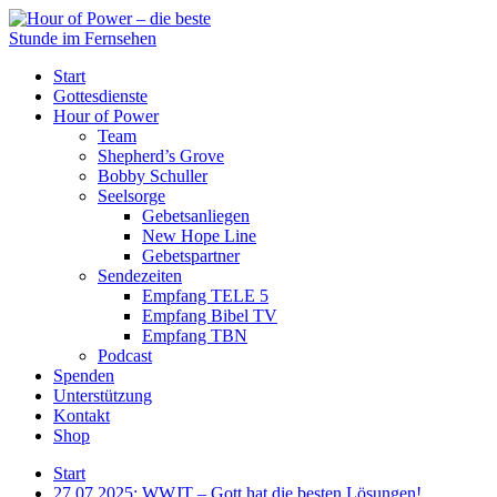
Start
Gottesdienste
Hour of Power
Team
Shepherd’s Grove
Bobby Schuller
Seelsorge
Gebetsanliegen
New Hope Line
Gebetspartner
Sendezeiten
Empfang TELE 5
Empfang Bibel TV
Empfang TBN
Podcast
Spenden
Unterstützung
Kontakt
Shop
Start
27.07.2025: WWJT – Gott hat die besten Lösungen!