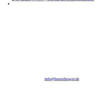
Hour of Power Deutschland
Verein zur Förderung der Verkündigung
des Evangeliums e.V.
Steinerne Furt 78
D-86167 Augsburg
Tel.: (+49) 0 8 21 / 420 96 96
E-Mail:
info@hourofpower.de
Sendezeiten Hour of Power
10:30 Uhr auf TELE 5,
17:00 Uhr auf Bibel TV