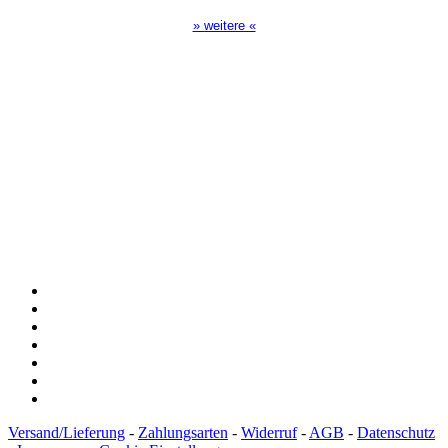
» weitere «
Spendenkonto
:
Baden-Württembergische Bank
BLZ: 600 501 01
Konto: 28 94 829
IBAN: DE43600501010002894829
BIC: SOLADEST600
Versand/Lieferung
-
Zahlungsarten
-
Widerruf
-
AGB
-
Datenschutz