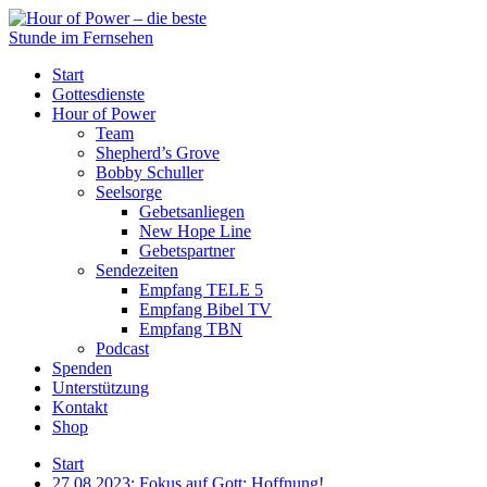
Start
Gottesdienste
Hour of Power
Team
Shepherd’s Grove
Bobby Schuller
Seelsorge
Gebetsanliegen
New Hope Line
Gebetspartner
Sendezeiten
Empfang TELE 5
Empfang Bibel TV
Empfang TBN
Podcast
Spenden
Unterstützung
Kontakt
Shop
Start
27.08.2023: Fokus auf Gott: Hoffnung!