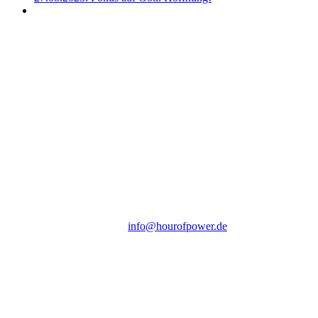
Hour of Power Deutschland
Verein zur Förderung der Verkündigung
des Evangeliums e.V.
Steinerne Furt 78
D-86167 Augsburg
Tel.: (+49) 0 8 21 / 420 96 96
E-Mail:
info@hourofpower.de
Sendezeiten Hour of Power
10:30 Uhr auf TELE 5,
17:00 Uhr auf Bibel TV