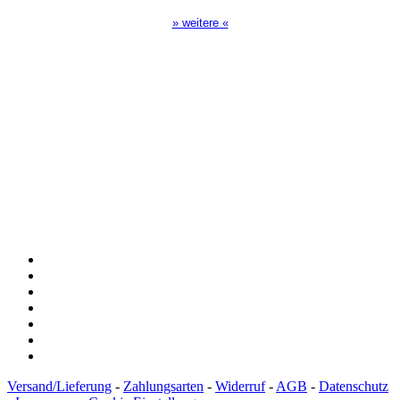
» weitere «
Spendenkonto
:
Baden-Württembergische Bank
BLZ: 600 501 01
Konto: 28 94 829
IBAN: DE43600501010002894829
BIC: SOLADEST600
Versand/Lieferung
-
Zahlungsarten
-
Widerruf
-
AGB
-
Datenschutz