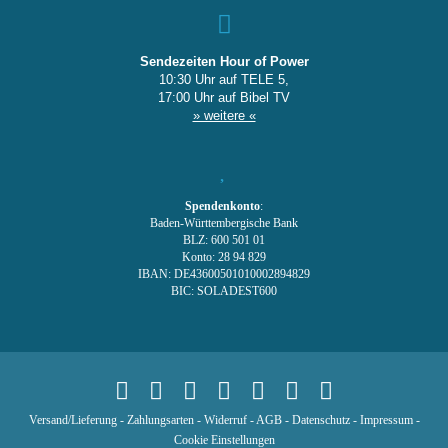
Sendezeiten Hour of Power
10:30 Uhr auf TELE 5,
17:00 Uhr auf Bibel TV
» weitere «
Spendenkonto
:
Baden-Württembergische Bank
BLZ: 600 501 01
Konto: 28 94 829
IBAN: DE43600501010002894829
BIC: SOLADEST600
Versand/Lieferung
-
Zahlungsarten
-
Widerruf
-
AGB
-
Datenschutz
-
Impressum
-
Cookie Einstellungen