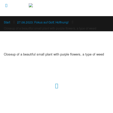
Start
27.08.2023: Fokus auf Gott: Hoffnung!
Closeup of a beautiful small plant with purple flowers, a type of weed
Closeup of a beautiful small plant with purple flowers, a type of weed
Hour of Power Deutschland
Verein zur Förderung der Verkündigung
des Evangeliums e.V.
Steinerne Furt 78
D-86167 Augsburg