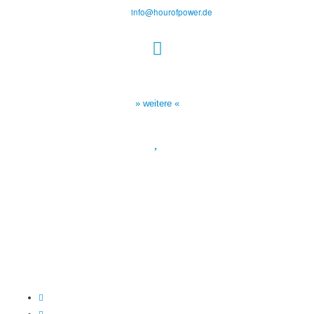
Tel.: (+49) 0 8 21 / 420 96 96
E-Mail:
info@hourofpower.de
Sendezeiten Hour of Power
10:30 Uhr auf TELE 5,
17:00 Uhr auf Bibel TV
» weitere «
Spendenkonto
:
Baden-Württembergische Bank
BLZ: 600 501 01
Konto: 28 94 829
IBAN: DE43600501010002894829
BIC: SOLADEST600