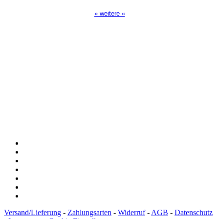
» weitere «
Spendenkonto
:
Baden-Württembergische Bank
BLZ: 600 501 01
Konto: 28 94 829
IBAN: DE43600501010002894829
BIC: SOLADEST600
Versand/Lieferung
-
Zahlungsarten
-
Widerruf
-
AGB
-
Datenschutz