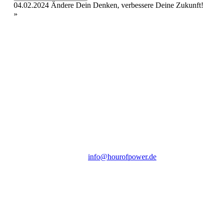
04.02.2024 Ändere Dein Denken, verbessere Deine Zukunft!
»
Hour of Power Deutschland
Verein zur Förderung der Verkündigung
des Evangeliums e.V.
Steinerne Furt 78
D-86167 Augsburg
Tel.: (+49) 0 8 21 / 420 96 96
E-Mail:
info@hourofpower.de
Sendezeiten Hour of Power
10:30 Uhr auf TELE 5,
17:00 Uhr auf Bibel TV