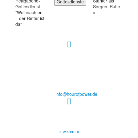
Heiligabend-
Stärker als
Gottesdienste
Gottesdienst
Sorgen: Ruhe
“Weihnachten
»
– der Retter ist
da”
Hour of Power Deutschland
Verein zur Förderung der Verkündigung
des Evangeliums e.V.
Steinerne Furt 78
D-86167 Augsburg
Tel.: (+49) 0 8 21 / 420 96 96
E-Mail:
info@hourofpower.de
Sendezeiten Hour of Power
10:30 Uhr auf TELE 5,
17:00 Uhr auf Bibel TV
» weitere «