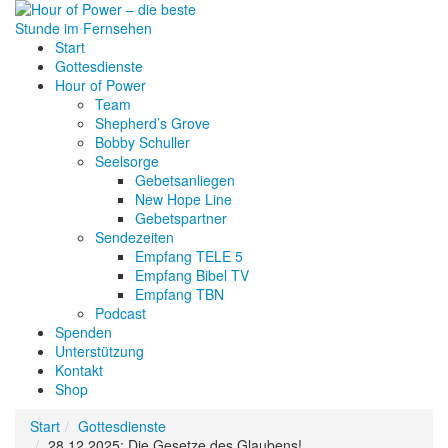
Start
Gottesdienste
Hour of Power
Team
Shepherd’s Grove
Bobby Schuller
Seelsorge
Gebetsanliegen
New Hope Line
Gebetspartner
Sendezeiten
Empfang TELE 5
Empfang Bibel TV
Empfang TBN
Podcast
Spenden
Unterstützung
Kontakt
Shop
Start
Gottesdienste
28.12.2025: Die Gesetze des Glaubens!