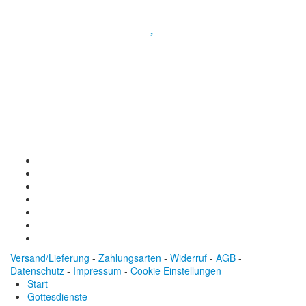
Spendenkonto
:
Baden-Württembergische Bank
BLZ: 600 501 01
Konto: 28 94 829
IBAN: DE43600501010002894829
BIC: SOLADEST600
Versand/Lieferung
-
Zahlungsarten
-
Widerruf
-
AGB
-
Datenschutz
-
Impressum
-
Cookie Einstellungen
Start
Gottesdienste