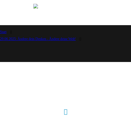
Start
29.06.2025: Ändere dein Denken - Ändere deine Welt!
Hour of Power Deutschland
Verein zur Förderung der Verkündigung