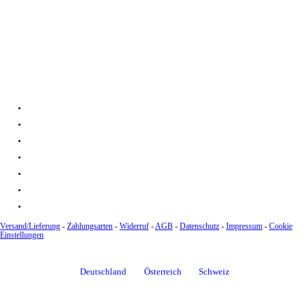
BIC: SOLADEST600
Versand/Lieferung
-
Zahlungsarten
-
Widerruf
-
AGB
-
Datenschutz
-
Impressum
-
Cookie
Einstellungen
Deutschland
Österreich
Schweiz