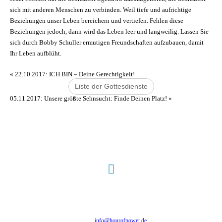
sich mit anderen Menschen zu verbinden. Weil tiefe und aufrichtige
Beziehungen unser Leben bereichern und vertiefen. Fehlen diese
Beziehungen jedoch, dann wird das Leben leer und langweilig. Lassen Sie
sich durch Bobby Schuller ermutigen Freundschaften aufzubauen, damit
Ihr Leben aufblüht.
«
22.10.2017: ICH BIN – Deine Gerechtigkeit!
Liste der Gottesdienste
05.11.2017: Unsere größte Sehnsucht: Finde Deinen Platz!
»
Hour of Power Deutschland
Verein zur Förderung der Verkündigung
des Evangeliums e.V.
Steinerne Furt 78
D-86167 Augsburg
Tel.: (+49) 0 8 21 / 420 96 96
E-Mail:
info@hourofpower.de