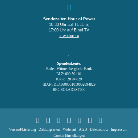
Sendezeiten Hour of Power
10:30 Uhr auf TELE 5,
17:00 Uhr auf Bibel TV
» weitere «
Spendenkonto
:
Baden-Württembergische Bank
BLZ: 600 501 01
Konto: 28 94 829
IBAN: DE43600501010002894829
BIC: SOLADEST600
Versand/Lieferung
-
Zahlungsarten
-
Widerruf
-
AGB
-
Datenschutz
-
Impressum
-
Cookie Einstellungen