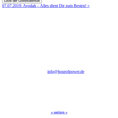
Liste der Gottesdienste
07.07.2019: Avodah – Alles dient Dir zum Besten!
»
Hour of Power Deutschland
Verein zur Förderung der Verkündigung
des Evangeliums e.V.
Steinerne Furt 78
D-86167 Augsburg
Tel.: (+49) 0 8 21 / 420 96 96
E-Mail:
info@hourofpower.de
Sendezeiten Hour of Power
10:30 Uhr auf TELE 5,
17:00 Uhr auf Bibel TV
» weitere «