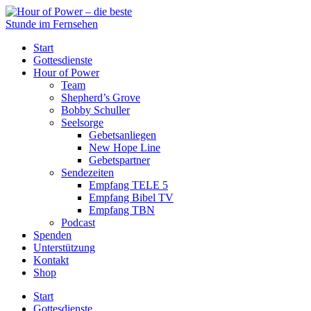
Start
Gottesdienste
Hour of Power
Team
Shepherd’s Grove
Bobby Schuller
Seelsorge
Gebetsanliegen
New Hope Line
Gebetspartner
Sendezeiten
Empfang TELE 5
Empfang Bibel TV
Empfang TBN
Podcast
Spenden
Unterstützung
Kontakt
Shop
Start
Gottesdienste