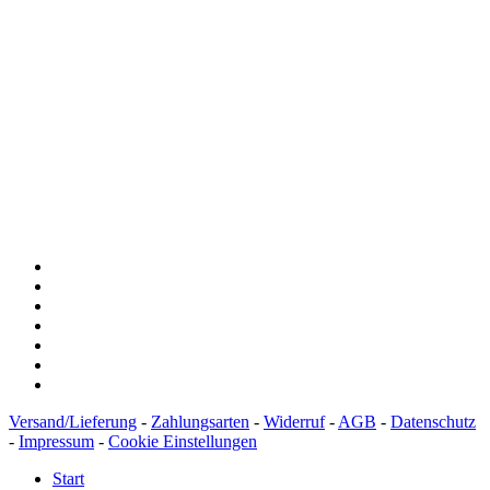
Spendenkonto
:
Baden-Württembergische Bank
BLZ: 600 501 01
Konto: 28 94 829
IBAN: DE43600501010002894829
BIC: SOLADEST600
Versand/Lieferung
-
Zahlungsarten
-
Widerruf
-
AGB
-
Datenschutz
-
Impressum
-
Cookie Einstellungen
Start