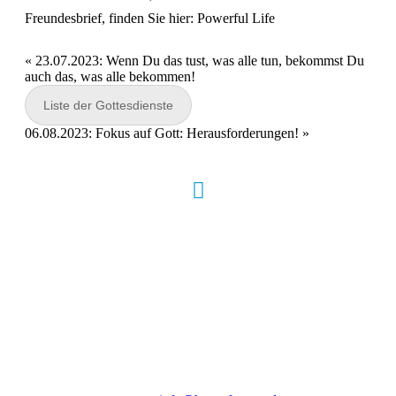
Freundesbrief, finden Sie hier:
Powerful Life
«
23.07.2023: Wenn Du das tust, was alle tun, bekommst Du
auch das, was alle bekommen!
Liste der Gottesdienste
06.08.2023: Fokus auf Gott: Herausforderungen!
»
Hour of Power Deutschland
Verein zur Förderung der Verkündigung
des Evangeliums e.V.
Steinerne Furt 78
D-86167 Augsburg
Tel.: (+49) 0 8 21 / 420 96 96