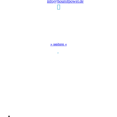
E-Mail:
info@hourofpower.de
Sendezeiten Hour of Power
10:30 Uhr auf TELE 5,
17:00 Uhr auf Bibel TV
» weitere «
Spendenkonto
:
Baden-Württembergische Bank
BLZ: 600 501 01
Konto: 28 94 829
IBAN: DE43600501010002894829
BIC: SOLADEST600