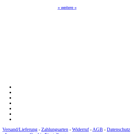
» weitere «
Spendenkonto
:
Baden-Württembergische Bank
BLZ: 600 501 01
Konto: 28 94 829
IBAN: DE43600501010002894829
BIC: SOLADEST600
Versand/Lieferung
-
Zahlungsarten
-
Widerruf
-
AGB
-
Datenschutz