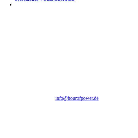
Hour of Power Deutschland
Verein zur Förderung der Verkündigung
des Evangeliums e.V.
Steinerne Furt 78
D-86167 Augsburg
Tel.: (+49) 0 8 21 / 420 96 96
E-Mail:
info@hourofpower.de
Sendezeiten Hour of Power
10:30 Uhr auf TELE 5,
17:00 Uhr auf Bibel TV