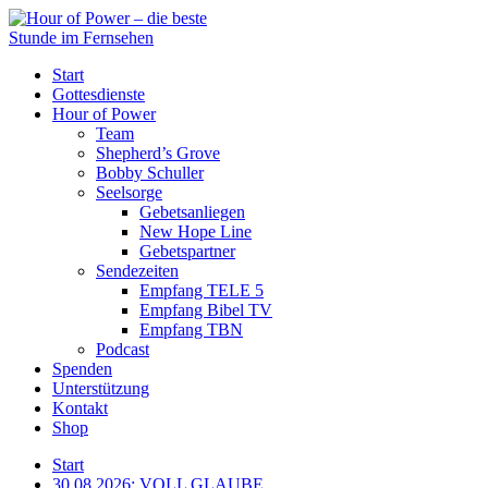
Start
Gottesdienste
Hour of Power
Team
Shepherd’s Grove
Bobby Schuller
Seelsorge
Gebetsanliegen
New Hope Line
Gebetspartner
Sendezeiten
Empfang TELE 5
Empfang Bibel TV
Empfang TBN
Podcast
Spenden
Unterstützung
Kontakt
Shop
Start
30.08.2026: VOLL GLAUBE