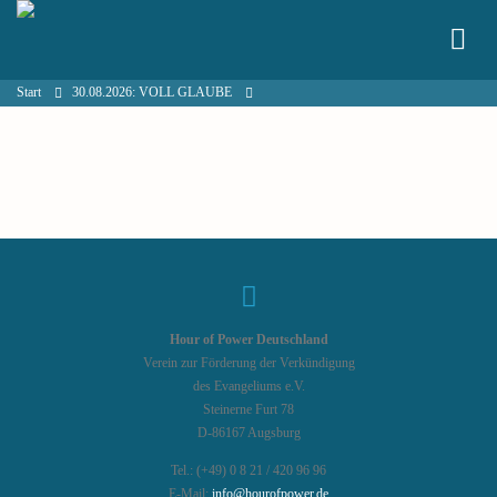
Start
30.08.2026: VOLL GLAUBE
Hour of Power Deutschland
Verein zur Förderung der Verkündigung
des Evangeliums e.V.
Steinerne Furt 78
D-86167 Augsburg
Tel.: (+49) 0 8 21 / 420 96 96
E-Mail:
info@hourofpower.de