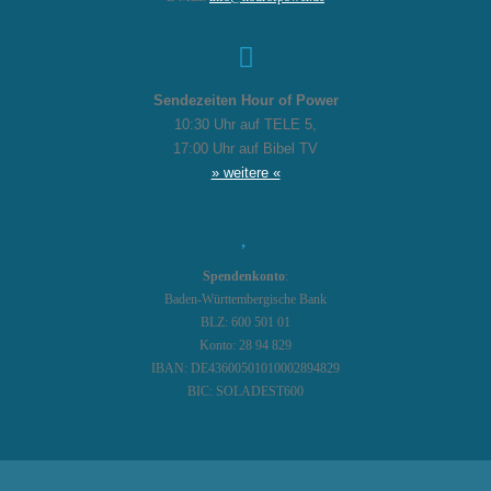
Sendezeiten Hour of Power
10:30 Uhr auf TELE 5,
17:00 Uhr auf Bibel TV
» weitere «
Spendenkonto
:
Baden-Württembergische Bank
BLZ: 600 501 01
Konto: 28 94 829
IBAN: DE43600501010002894829
BIC: SOLADEST600