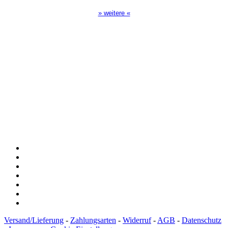
» weitere «
Spendenkonto
:
Baden-Württembergische Bank
BLZ: 600 501 01
Konto: 28 94 829
IBAN: DE43600501010002894829
BIC: SOLADEST600
Versand/Lieferung
-
Zahlungsarten
-
Widerruf
-
AGB
-
Datenschutz