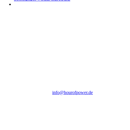
Hour of Power Deutschland
Verein zur Förderung der Verkündigung
des Evangeliums e.V.
Steinerne Furt 78
D-86167 Augsburg
Tel.: (+49) 0 8 21 / 420 96 96
E-Mail:
info@hourofpower.de
Sendezeiten Hour of Power
10:30 Uhr auf TELE 5,
17:00 Uhr auf Bibel TV