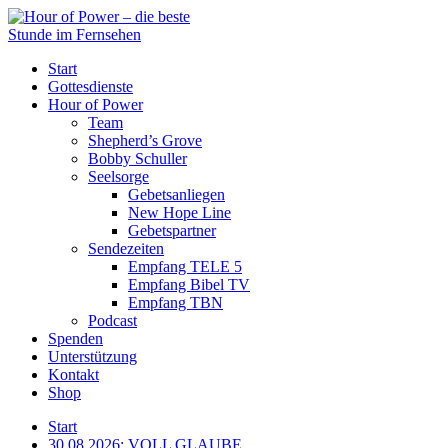
Start
Gottesdienste
Hour of Power
Team
Shepherd’s Grove
Bobby Schuller
Seelsorge
Gebetsanliegen
New Hope Line
Gebetspartner
Sendezeiten
Empfang TELE 5
Empfang Bibel TV
Empfang TBN
Podcast
Spenden
Unterstützung
Kontakt
Shop
Start
30.08.2026: VOLL GLAUBE