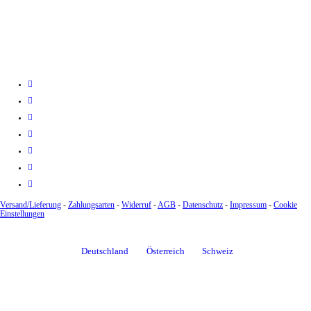
Versand/Lieferung
-
Zahlungsarten
-
Widerruf
-
AGB
-
Datenschutz
-
Impressum
-
Cookie
Einstellungen
Deutschland
Österreich
Schweiz