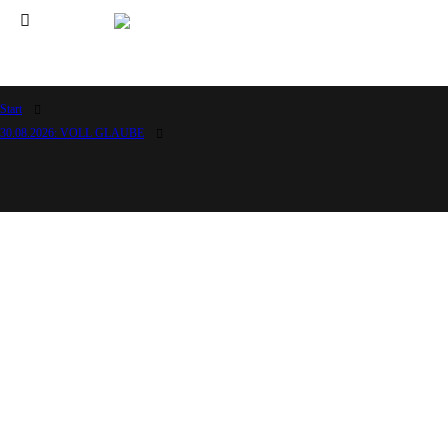
Start
30.08.2026: VOLL GLAUBE
Hour of Power Deutschland
Verein zur Förderung der Verkündigung