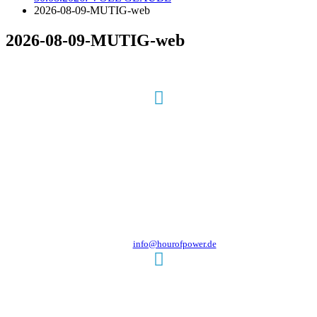
2026-08-09-MUTIG-web
2026-08-09-MUTIG-web
Hour of Power Deutschland
Verein zur Förderung der Verkündigung
des Evangeliums e.V.
Steinerne Furt 78
D-86167 Augsburg
Tel.: (+49) 0 8 21 / 420 96 96
E-Mail:
info@hourofpower.de
Sendezeiten Hour of Power
10:30 Uhr auf TELE 5,