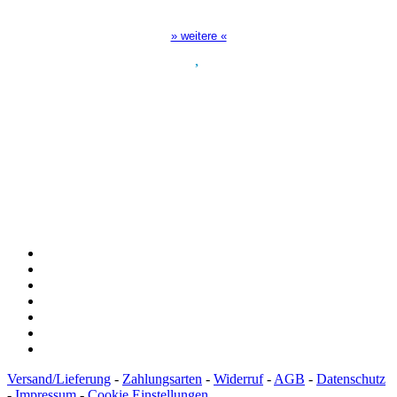
17:00 Uhr auf Bibel TV
» weitere «
Spendenkonto
:
Baden-Württembergische Bank
BLZ: 600 501 01
Konto: 28 94 829
IBAN: DE43600501010002894829
BIC: SOLADEST600
Versand/Lieferung
-
Zahlungsarten
-
Widerruf
-
AGB
-
Datenschutz
-
Impressum
-
Cookie Einstellungen