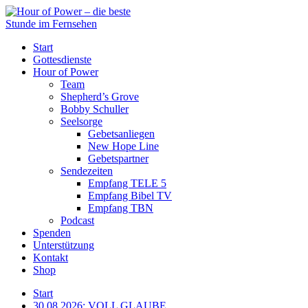
Start
Gottesdienste
Hour of Power
Team
Shepherd’s Grove
Bobby Schuller
Seelsorge
Gebetsanliegen
New Hope Line
Gebetspartner
Sendezeiten
Empfang TELE 5
Empfang Bibel TV
Empfang TBN
Podcast
Spenden
Unterstützung
Kontakt
Shop
Start
30.08.2026: VOLL GLAUBE