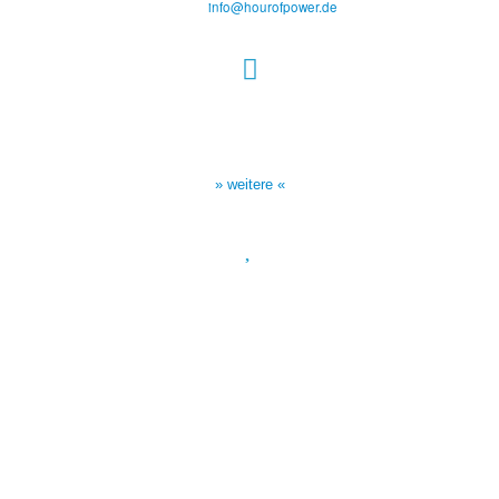
E-Mail:
info@hourofpower.de
Sendezeiten Hour of Power
10:30 Uhr auf TELE 5,
17:00 Uhr auf Bibel TV
» weitere «
Spendenkonto
:
Baden-Württembergische Bank
BLZ: 600 501 01
Konto: 28 94 829
IBAN: DE43600501010002894829
BIC: SOLADEST600