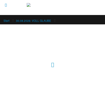
Start
30.08.2026: VOLL GLAUBE
Hour of Power Deutschland
Verein zur Förderung der Verkündigung
des Evangeliums e.V.
Steinerne Furt 78
D-86167 Augsburg
Tel.: (+49) 0 8 21 / 420 96 96