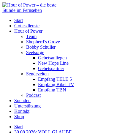
Start
Gottesdienste
Hour of Power
Team
Shepherd’s Grove
Bobby Schuller
Seelsorge
Gebetsanliegen
New Hope Line
Gebetspartner
Sendezeiten
Empfang TELE 5
Empfang Bibel TV
Empfang TBN
Podcast
Spenden
Unterstützung
Kontakt
Shop
Start
30.08.2026: VOLL GLAUBE