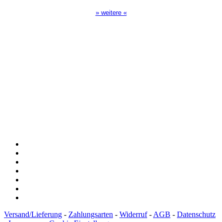
» weitere «
Spendenkonto
:
Baden-Württembergische Bank
BLZ: 600 501 01
Konto: 28 94 829
IBAN: DE43600501010002894829
BIC: SOLADEST600
Versand/Lieferung
-
Zahlungsarten
-
Widerruf
-
AGB
-
Datenschutz