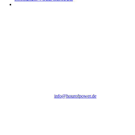
Hour of Power Deutschland
Verein zur Förderung der Verkündigung
des Evangeliums e.V.
Steinerne Furt 78
D-86167 Augsburg
Tel.: (+49) 0 8 21 / 420 96 96
E-Mail:
info@hourofpower.de
Sendezeiten Hour of Power
10:30 Uhr auf TELE 5,
17:00 Uhr auf Bibel TV