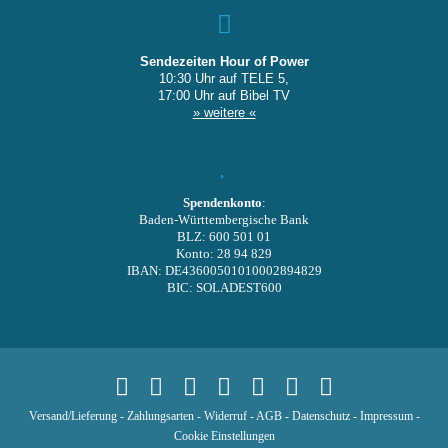
Sendezeiten Hour of Power
10:30 Uhr auf TELE 5,
17:00 Uhr auf Bibel TV
» weitere «
Spendenkonto
:
Baden-Württembergische Bank
BLZ: 600 501 01
Konto: 28 94 829
IBAN: DE43600501010002894829
BIC: SOLADEST600
Versand/Lieferung
-
Zahlungsarten
-
Widerruf
-
AGB
-
Datenschutz
-
Impressum
-
Cookie Einstellungen