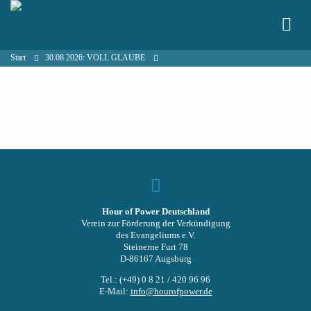
Start
30.08.2026: VOLL GLAUBE
Hour of Power Deutschland
Verein zur Förderung der Verkündigung
des Evangeliums e.V.
Steinerne Furt 78
D-86167 Augsburg
Tel.: (+49) 0 8 21 / 420 96 96
E-Mail:
info@hourofpower.de