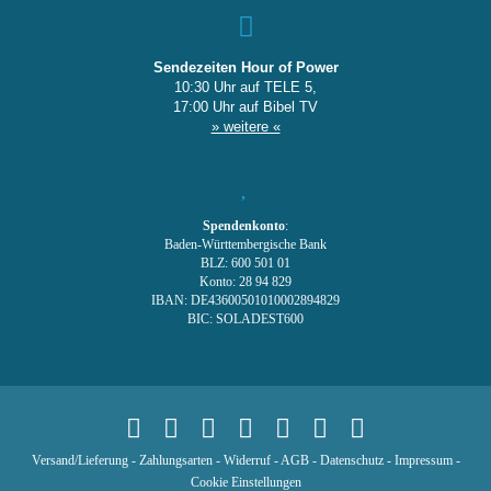
Sendezeiten Hour of Power
10:30 Uhr auf TELE 5,
17:00 Uhr auf Bibel TV
» weitere «
Spendenkonto
:
Baden-Württembergische Bank
BLZ: 600 501 01
Konto: 28 94 829
IBAN: DE43600501010002894829
BIC: SOLADEST600
Versand/Lieferung
-
Zahlungsarten
-
Widerruf
-
AGB
-
Datenschutz
-
Impressum
-
Cookie Einstellungen