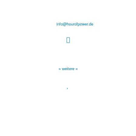
Steinerne Furt 78
D-86167 Augsburg
Tel.: (+49) 0 8 21 / 420 96 96
E-Mail:
info@hourofpower.de
Sendezeiten Hour of Power
10:30 Uhr auf TELE 5,
17:00 Uhr auf Bibel TV
» weitere «
Spendenkonto
:
Baden-Württembergische Bank
BLZ: 600 501 01
Konto: 28 94 829
IBAN: DE43600501010002894829
BIC: SOLADEST600