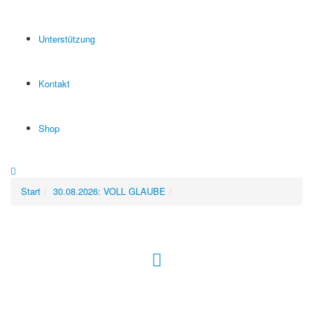
Unterstützung
Kontakt
Shop
Start
30.08.2026: VOLL GLAUBE
Hour of Power Deutschland
Verein zur Förderung der Verkündigung
des Evangeliums e.V.