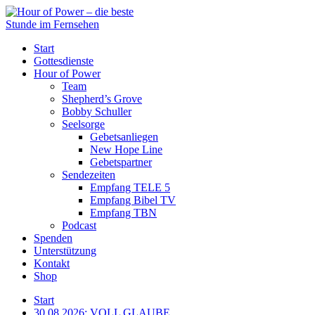
Start
Gottesdienste
Hour of Power
Team
Shepherd’s Grove
Bobby Schuller
Seelsorge
Gebetsanliegen
New Hope Line
Gebetspartner
Sendezeiten
Empfang TELE 5
Empfang Bibel TV
Empfang TBN
Podcast
Spenden
Unterstützung
Kontakt
Shop
Start
30.08.2026: VOLL GLAUBE