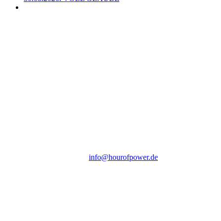
Hour of Power Deutschland
Verein zur Förderung der Verkündigung
des Evangeliums e.V.
Steinerne Furt 78
D-86167 Augsburg
Tel.: (+49) 0 8 21 / 420 96 96
E-Mail:
info@hourofpower.de
Sendezeiten Hour of Power
10:30 Uhr auf TELE 5,
17:00 Uhr auf Bibel TV