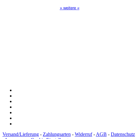
» weitere «
Spendenkonto
:
Baden-Württembergische Bank
BLZ: 600 501 01
Konto: 28 94 829
IBAN: DE43600501010002894829
BIC: SOLADEST600
Versand/Lieferung
-
Zahlungsarten
-
Widerruf
-
AGB
-
Datenschutz