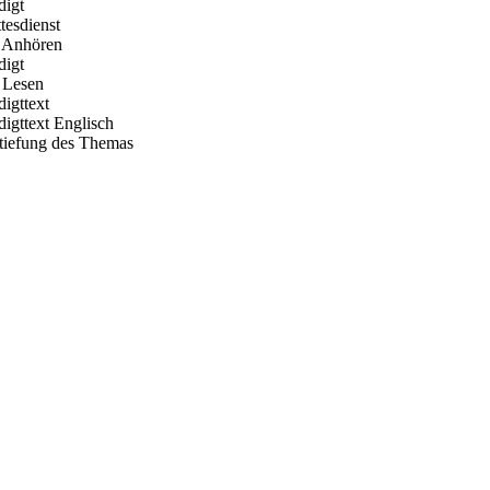
digt
tesdienst
 Anhören
digt
Lesen
digttext
digttext Englisch
rtiefung des Themas
Hour of Power Deutschland
Verein zur Förderung der Verkündigung
des Evangeliums e.V.
Steinerne Furt 78