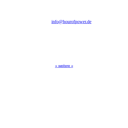
D-86167 Augsburg
Tel.: (+49) 0 8 21 / 420 96 96
E-Mail:
info@hourofpower.de
Sendezeiten Hour of Power
10:30 Uhr auf TELE 5,
17:00 Uhr auf Bibel TV
» weitere «
Spendenkonto
:
Baden-Württembergische Bank
BLZ: 600 501 01
Konto: 28 94 829
IBAN: DE43600501010002894829