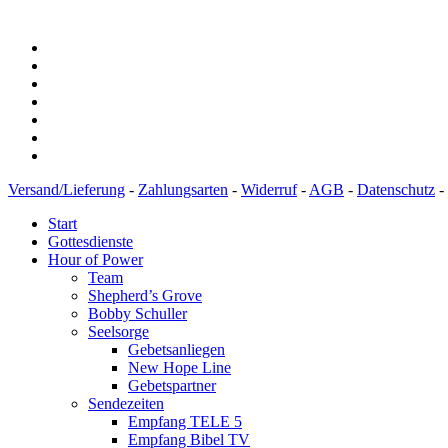
Versand/Lieferung
-
Zahlungsarten
-
Widerruf
-
AGB
-
Datenschutz
-
Start
Gottesdienste
Hour of Power
Team
Shepherd’s Grove
Bobby Schuller
Seelsorge
Gebetsanliegen
New Hope Line
Gebetspartner
Sendezeiten
Empfang TELE 5
Empfang Bibel TV