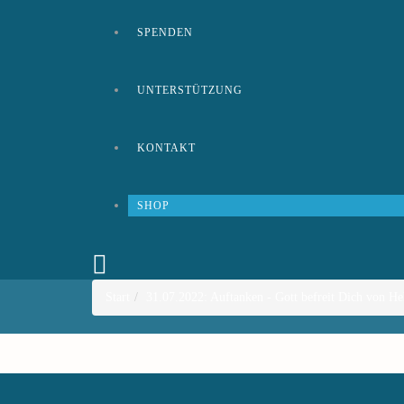
SPENDEN
UNTERSTÜTZUNG
KONTAKT
SHOP
Start
31.07.2022: Auftanken - Gott befreit Dich von He