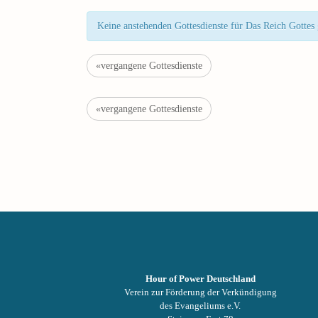
Keine anstehenden Gottesdienste für Das Reich Gottes 
Gottesdienste
«vergangene Gottesdienste
List
Gottesdienste
«vergangene Gottesdienste
Navigation
List
Navigation
Hour of Power Deutschland
Verein zur Förderung der Verkündigung
des Evangeliums e.V.