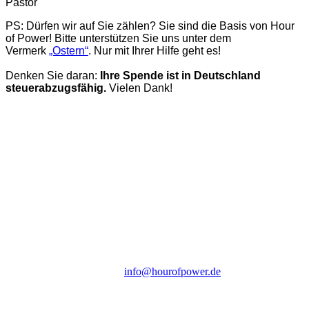
Pastor
PS: Dürfen wir auf Sie zählen? Sie sind die Basis von Hour
of Power! Bitte unterstützen Sie uns unter dem
Vermerk
„Ostern“
. Nur mit Ihrer Hilfe geht es!
Denken Sie daran:
Ihre Spende ist in Deutschland
steuerabzugsfähig.
Vielen Dank!
Hour of Power Deutschland
Verein zur Förderung der Verkündigung
des Evangeliums e.V.
Steinerne Furt 78
D-86167 Augsburg
Tel.: (+49) 0 8 21 / 420 96 96
E-Mail:
info@hourofpower.de
Sendezeiten Hour of Power