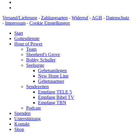
Versand/Lieferung
-
Zahlungsarten
-
Widerruf
-
AGB
-
Datenschutz
-
Impressum
-
Cookie Einstellungen
Start
Gottesdienste
Hour of Power
Team
Shepherd’s Grove
Bobby Schuller
Seelsorge
Gebetsanliegen
New Hope Line
Gebetspartner
Sendezeiten
Empfang TELE 5
Empfang Bibel TV
Empfang TBN
Podcast
Spenden
Unterstützung
Kontakt
Shop