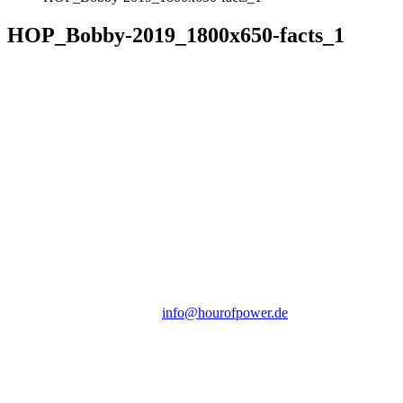
HOP_Bobby-2019_1800x650-facts_1
Hour of Power Deutschland
Verein zur Förderung der Verkündigung
des Evangeliums e.V.
Steinerne Furt 78
D-86167 Augsburg
Tel.: (+49) 0 8 21 / 420 96 96
E-Mail:
info@hourofpower.de
Sendezeiten Hour of Power
10:30 Uhr auf TELE 5,