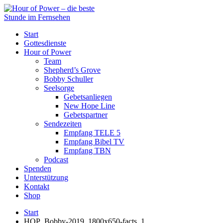
Start
Gottesdienste
Hour of Power
Team
Shepherd’s Grove
Bobby Schuller
Seelsorge
Gebetsanliegen
New Hope Line
Gebetspartner
Sendezeiten
Empfang TELE 5
Empfang Bibel TV
Empfang TBN
Podcast
Spenden
Unterstützung
Kontakt
Shop
Start
HOP_Bobby-2019_1800x650-facts_1