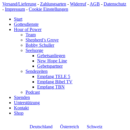
Versand/Lieferung
-
Zahlungsarten
-
Widerruf
-
AGB
-
Datenschutz
-
Impressum
-
Cookie Einstellungen
Start
Gottesdienste
Hour of Power
Team
Shepherd’s Grove
Bobby Schuller
Seelsorge
Gebetsanliegen
New Hope Line
Gebetspartner
Sendezeiten
Empfang TELE 5
Empfang Bibel TV
Empfang TBN
Podcast
Spenden
Unterstützung
Kontakt
Shop
Deutschland
Österreich
Schweiz