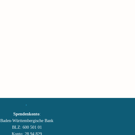
Spendenkonto
:
Baden-Württembergische Bank
BLZ: 600 501 01
Konto: 28 94 829