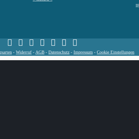
I
gsarten
-
Widerruf
-
AGB
-
Datenschutz
-
Impressum
-
Cookie Einstellungen