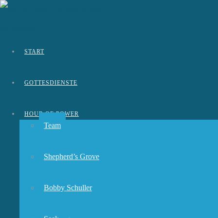
START
GOTTESDIENSTE
HOUR OF POWER
Team
Shepherd’s Grove
Bobby Schuller