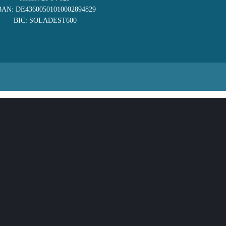
BAN: DE43600501010002894829
BIC: SOLADEST600