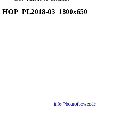
HOP_PL2018-03_1800x650
Hour of Power Deutschland
Verein zur Förderung der Verkündigung
des Evangeliums e.V.
Steinerne Furt 78
D-86167 Augsburg
Tel.: (+49) 0 8 21 / 420 96 96
E-Mail:
info@hourofpower.de
Sendezeiten Hour of Power
10:30 Uhr auf TELE 5,