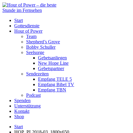
Start
Gottesdienste
Hour of Power
Team
Shepherd’s Grove
Bobby Schuller
Seelsorge
Gebetsanliegen
New Hope Line
Gebetspartner
Sendezeiten
Empfang TELE 5
Empfang Bibel TV
Empfang TBN
Podcast
Spenden
Unterstützung
Kontakt
Shop
Start
HOP_PL2018-03_1800x650