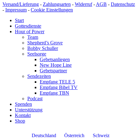
Versand/Lieferung
-
Zahlungsarten
-
Widerruf
-
AGB
-
Datenschutz
-
Impressum
-
Cookie Einstellungen
Start
Gottesdienste
Hour of Power
Team
Shepherd’s Grove
Bobby Schuller
Seelsorge
Gebetsanliegen
New Hope Line
Gebetspartner
Sendezeiten
Empfang TELE 5
Empfang Bibel TV
Empfang TBN
Podcast
Spenden
Unterstützung
Kontakt
Shop
Deutschland
Österreich
Schweiz