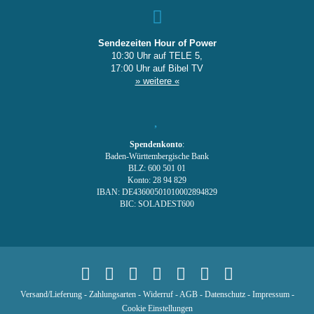
Sendezeiten Hour of Power
10:30 Uhr auf TELE 5,
17:00 Uhr auf Bibel TV
» weitere «
Spendenkonto
:
Baden-Württembergische Bank
BLZ: 600 501 01
Konto: 28 94 829
IBAN: DE43600501010002894829
BIC: SOLADEST600
Versand/Lieferung
-
Zahlungsarten
-
Widerruf
-
AGB
-
Datenschutz
-
Impressum
-
Cookie Einstellungen