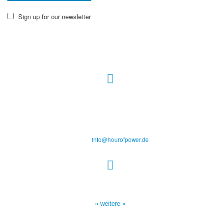
Sign up for our newsletter
Hour of Power Deutschland
Verein zur Förderung der Verkündigung
des Evangeliums e.V.
Steinerne Furt 78
D-86167 Augsburg
Tel.: (+49) 0 8 21 / 420 96 96
E-Mail:
info@hourofpower.de
Sendezeiten Hour of Power
10:30 Uhr auf TELE 5,
17:00 Uhr auf Bibel TV
» weitere «