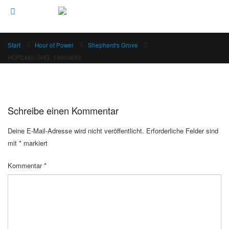
Start
Hour of Power
Shepherd's Grove
HOP2480-SHG_1800x650
Schreibe einen Kommentar
Deine E-Mail-Adresse wird nicht veröffentlicht.
Erforderliche Felder sind
mit
*
markiert
Kommentar
*