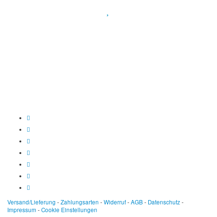
Spendenkonto
:
Baden-Württembergische Bank
BLZ: 600 501 01
Konto: 28 94 829
IBAN: DE43600501010002894829
BIC: SOLADEST600
Versand/Lieferung
-
Zahlungsarten
-
Widerruf
-
AGB
-
Datenschutz
-
Impressum
-
Cookie Einstellungen