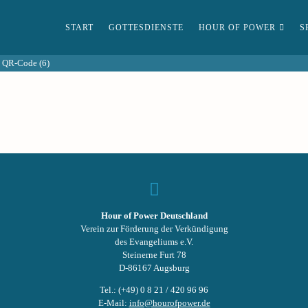
START
GOTTESDIENSTE
HOUR OF POWER
S
QR-Code (6)
Hour of Power Deutschland
Verein zur Förderung der Verkündigung
des Evangeliums e.V.
Steinerne Furt 78
D-86167 Augsburg
Tel.: (+49) 0 8 21 / 420 96 96
E-Mail:
info@hourofpower.de