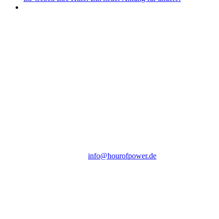
Hour of Power Deutschland
Verein zur Förderung der Verkündigung
des Evangeliums e.V.
Steinerne Furt 78
D-86167 Augsburg
Tel.: (+49) 0 8 21 / 420 96 96
E-Mail:
info@hourofpower.de
Sendezeiten Hour of Power
10:30 Uhr auf TELE 5,
17:00 Uhr auf Bibel TV