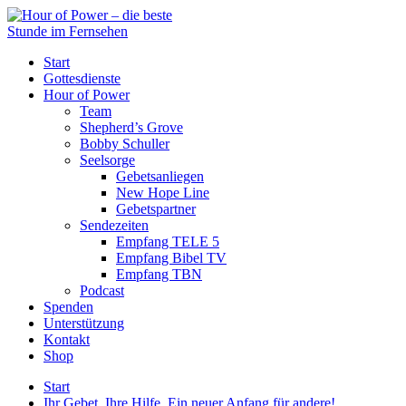
Start
Gottesdienste
Hour of Power
Team
Shepherd’s Grove
Bobby Schuller
Seelsorge
Gebetsanliegen
New Hope Line
Gebetspartner
Sendezeiten
Empfang TELE 5
Empfang Bibel TV
Empfang TBN
Podcast
Spenden
Unterstützung
Kontakt
Shop
Start
Ihr Gebet. Ihre Hilfe. Ein neuer Anfang für andere!