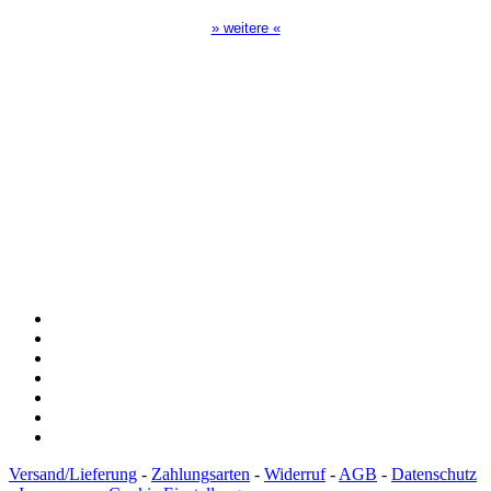
» weitere «
Spendenkonto
:
Baden-Württembergische Bank
BLZ: 600 501 01
Konto: 28 94 829
IBAN: DE43600501010002894829
BIC: SOLADEST600
Versand/Lieferung
-
Zahlungsarten
-
Widerruf
-
AGB
-
Datenschutz