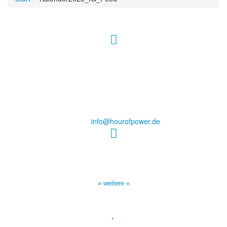
Hour of Power Deutschland
Verein zur Förderung der Verkündigung
des Evangeliums e.V.
Steinerne Furt 78
D-86167 Augsburg
Tel.: (+49) 0 8 21 / 420 96 96
E-Mail:
info@hourofpower.de
Sendezeiten Hour of Power
10:30 Uhr auf TELE 5,
17:00 Uhr auf Bibel TV
» weitere «