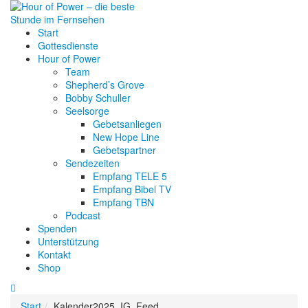
Start
Gottesdienste
Hour of Power
Team
Shepherd’s Grove
Bobby Schuller
Seelsorge
Gebetsanliegen
New Hope Line
Gebetspartner
Sendezeiten
Empfang TELE 5
Empfang Bibel TV
Empfang TBN
Podcast
Spenden
Unterstützung
Kontakt
Shop
Start
Kalender2025_IG_Feed