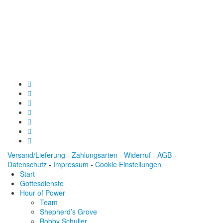
Spendenkonto
:
Baden-Württembergische Bank
BLZ: 600 501 01
Konto: 28 94 829
IBAN: DE43600501010002894829
BIC: SOLADEST600
Versand/Lieferung
-
Zahlungsarten
-
Widerruf
-
AGB
-
Datenschutz
-
Impressum
-
Cookie Einstellungen
Start
Gottesdienste
Hour of Power
Team
Shepherd’s Grove
Bobby Schuller