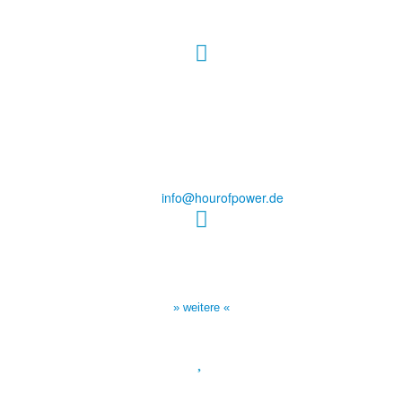
Hour of Power Deutschland
Verein zur Förderung der Verkündigung
des Evangeliums e.V.
Steinerne Furt 78
D-86167 Augsburg
Tel.: (+49) 0 8 21 / 420 96 96
E-Mail:
info@hourofpower.de
Sendezeiten Hour of Power
10:30 Uhr auf TELE 5,
17:00 Uhr auf Bibel TV
» weitere «
Spendenkonto
: