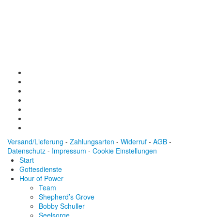
Baden-Württembergische Bank
BLZ: 600 501 01
Konto: 28 94 829
IBAN: DE43600501010002894829
BIC: SOLADEST600
Versand/Lieferung
-
Zahlungsarten
-
Widerruf
-
AGB
-
Datenschutz
-
Impressum
-
Cookie Einstellungen
Start
Gottesdienste
Hour of Power
Team
Shepherd’s Grove
Bobby Schuller
Seelsorge