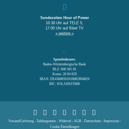
Sendezeiten Hour of Power
10:30 Uhr auf TELE 5,
17:00 Uhr auf Bibel TV
» weitere «
Spendenkonto
:
Baden-Württembergische Bank
BLZ: 600 501 01
Konto: 28 94 829
IBAN: DE43600501010002894829
BIC: SOLADEST600
Versand/Lieferung
-
Zahlungsarten
-
Widerruf
-
AGB
-
Datenschutz
-
Impressum
-
Cookie Einstellungen