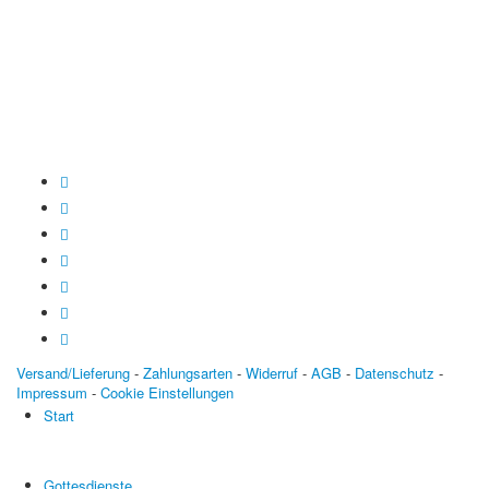
Baden-Württembergische Bank
BLZ: 600 501 01
Konto: 28 94 829
IBAN: DE43600501010002894829
BIC: SOLADEST600
Versand/Lieferung
-
Zahlungsarten
-
Widerruf
-
AGB
-
Datenschutz
-
Impressum
-
Cookie Einstellungen
Start
Gottesdienste