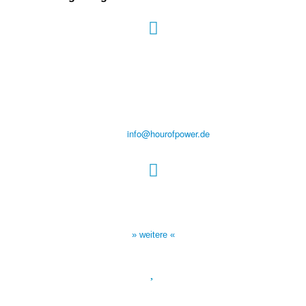
Hour of Power Deutschland
Verein zur Förderung der Verkündigung
des Evangeliums e.V.
Steinerne Furt 78
D-86167 Augsburg
Tel.: (+49) 0 8 21 / 420 96 96
E-Mail:
info@hourofpower.de
Sendezeiten Hour of Power
10:30 Uhr auf TELE 5,
17:00 Uhr auf Bibel TV
» weitere «
Spendenkonto
: