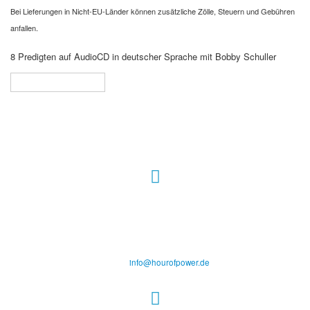
Bei Lieferungen in Nicht-EU-Länder können zusätzliche Zölle, Steuern und Gebühren
anfallen.
8 Predigten auf AudioCD in deutscher Sprache mit Bobby Schuller
In den Warenkorb
Hour of Power Deutschland
Verein zur Förderung der Verkündigung
des Evangeliums e.V.
Steinerne Furt 78
D-86167 Augsburg
Tel.: (+49) 0 8 21 / 420 96 96
E-Mail:
info@hourofpower.de