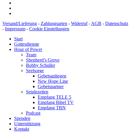
Versand/Lieferung
-
Zahlungsarten
-
Widerruf
-
AGB
-
Datenschutz
-
Impressum
-
Cookie Einstellungen
Start
Gottesdienste
Hour of Power
Team
Shepherd’s Grove
Bobby Schuller
Seelsorge
Gebetsanliegen
New Hope Line
Gebetspartner
Sendezeiten
Empfang TELE 5
Empfang Bibel TV
Empfang TBN
Podcast
Spenden
Unterstützung
Kontakt