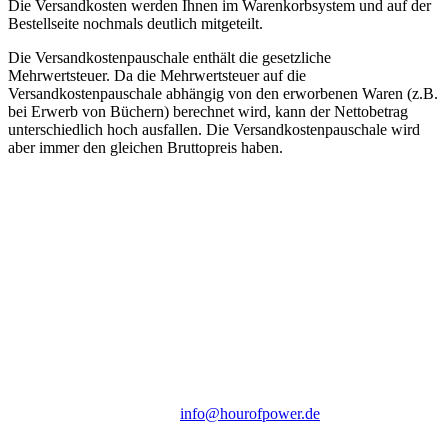
Die Versandkosten werden Ihnen im Warenkorbsystem und auf der
Bestellseite nochmals deutlich mitgeteilt.
Die Versandkostenpauschale enthält die gesetzliche
Mehrwertsteuer. Da die Mehrwertsteuer auf die
Versandkostenpauschale abhängig von den erworbenen Waren (z.B.
bei Erwerb von Büchern) berechnet wird, kann der Nettobetrag
unterschiedlich hoch ausfallen. Die Versandkostenpauschale wird
aber immer den gleichen Bruttopreis haben.
Hour of Power Deutschland
Verein zur Förderung der Verkündigung
des Evangeliums e.V.
Steinerne Furt 78
D-86167 Augsburg
Tel.: (+49) 0 8 21 / 420 96 96
E-Mail:
info@hourofpower.de