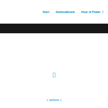
Start
Gottesdienste
Hour of Power
Sendezeiten Hour of Power
10:30 Uhr auf TELE 5,
17:00 Uhr auf Bibel TV
» weitere «