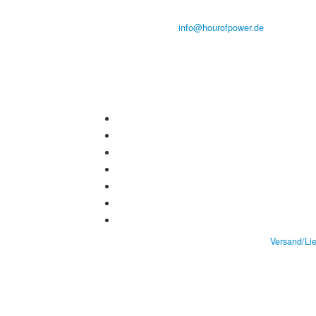
Tel.: (+49) 0 8 21 / 420 96 96
E-Mail:
info@hourofpower.de
Versand/Li