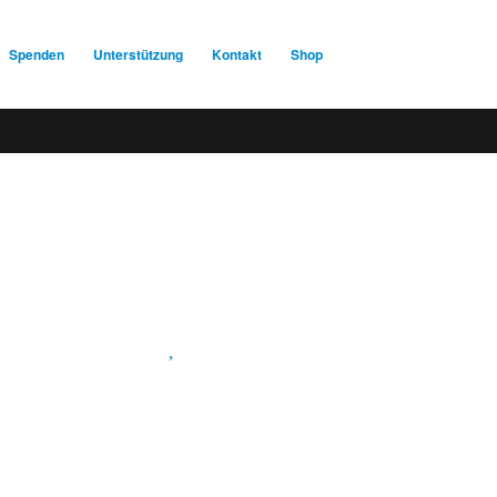
Spenden
Unterstützung
Kontakt
Shop
Spendenkonto
:
Baden-Württembergische Bank
BLZ: 600 501 01
Konto: 28 94 829
IBAN: DE43600501010002894829