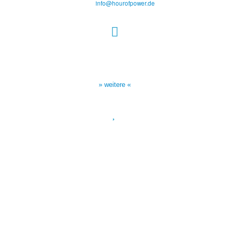
E-Mail:
info@hourofpower.de
Sendezeiten Hour of Power
10:30 Uhr auf TELE 5,
17:00 Uhr auf Bibel TV
» weitere «
Spendenkonto
:
Baden-Württembergische Bank
BLZ: 600 501 01
Konto: 28 94 829
IBAN: DE43600501010002894829
BIC: SOLADEST600