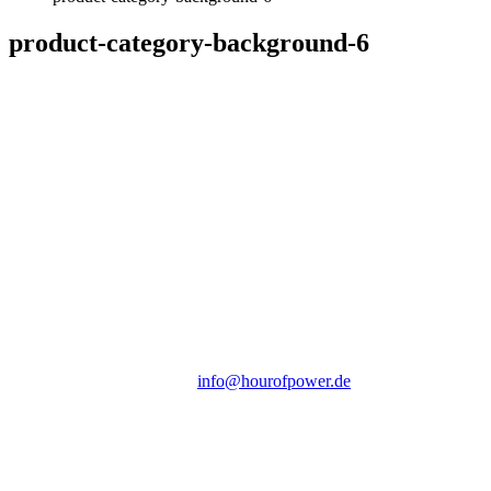
product-category-background-6
Hour of Power Deutschland
Verein zur Förderung der Verkündigung
des Evangeliums e.V.
Steinerne Furt 78
D-86167 Augsburg
Tel.: (+49) 0 8 21 / 420 96 96
E-Mail:
info@hourofpower.de
Sendezeiten Hour of Power
10:30 Uhr auf TELE 5,