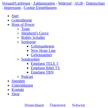
Versand/Lieferung
-
Zahlungsarten
-
Widerruf
-
AGB
-
Datenschutz
-
Impressum
-
Cookie Einstellungen
Start
Gottesdienste
Hour of Power
Team
Shepherd’s Grove
Bobby Schuller
Seelsorge
Gebetsanliegen
New Hope Line
Gebetspartner
Sendezeiten
Empfang TELE 5
Empfang Bibel TV
Empfang TBN
Podcast
Spenden
Unterstützung
Kontakt
Shop
Deutschland
Österreich
Schweiz