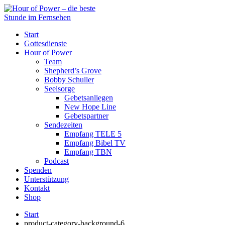
Start
Gottesdienste
Hour of Power
Team
Shepherd’s Grove
Bobby Schuller
Seelsorge
Gebetsanliegen
New Hope Line
Gebetspartner
Sendezeiten
Empfang TELE 5
Empfang Bibel TV
Empfang TBN
Podcast
Spenden
Unterstützung
Kontakt
Shop
Start
product-category-background-6