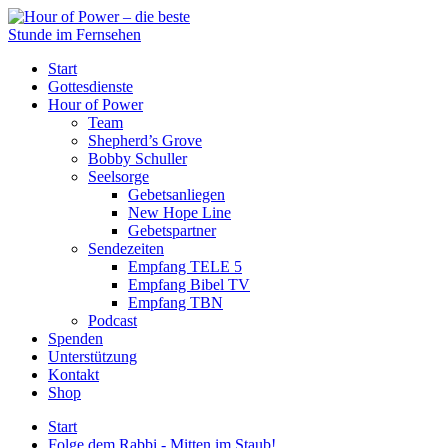
Start
Gottesdienste
Hour of Power
Team
Shepherd’s Grove
Bobby Schuller
Seelsorge
Gebetsanliegen
New Hope Line
Gebetspartner
Sendezeiten
Empfang TELE 5
Empfang Bibel TV
Empfang TBN
Podcast
Spenden
Unterstützung
Kontakt
Shop
Start
Folge dem Rabbi - Mitten im Staub!