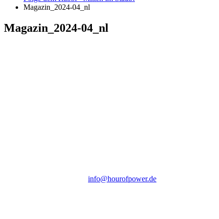
Magazin_2024-04_nl
Magazin_2024-04_nl
Hour of Power Deutschland
Verein zur Förderung der Verkündigung
des Evangeliums e.V.
Steinerne Furt 78
D-86167 Augsburg
Tel.: (+49) 0 8 21 / 420 96 96
E-Mail:
info@hourofpower.de
Sendezeiten Hour of Power