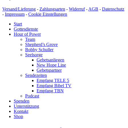
Versand/Lieferung
-
Zahlungsarten
-
Widerruf
-
AGB
-
Datenschutz
-
Impressum
-
Cookie Einstellungen
Start
Gottesdienste
Hour of Power
Team
Shepherd’s Grove
Bobby Schuller
Seelsorge
Gebetsanliegen
New Hope Line
Gebetspartner
Sendezeiten
Empfang TELE 5
Empfang Bibel TV
Empfang TBN
Podcast
Spenden
Unterstützung
Kontakt
Shop