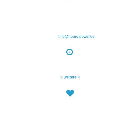
Hour of Power Deutschland
Verein zur Förderung der Verkündigung
des Evangeliums e.V.
Steinerne Furt 78
D-86167 Augsburg
Tel.: (+49) 0 8 21 / 420 96 96
E-Mail:
info@hourofpower.de
Sendezeiten Hour of Power
10:30 Uhr auf TELE 5,
17:00 Uhr auf Bibel TV
» weitere «
Spendenkonto
:
Baden-Württembergische Bank
BLZ: 600 501 01
Konto: 28 94 829
IBAN: DE43600501010002894829
BIC: SOLADEST600