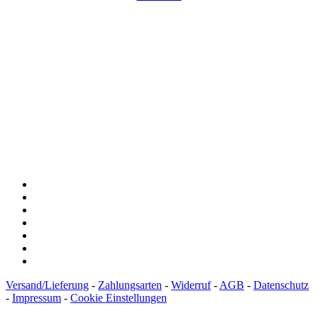
Spendenkonto
:
Baden-Württembergische Bank
BLZ: 600 501 01
Konto: 28 94 829
IBAN: DE43600501010002894829
BIC: SOLADEST600
Versand/Lieferung
-
Zahlungsarten
-
Widerruf
-
AGB
-
Datenschutz
-
Impressum
-
Cookie Einstellungen