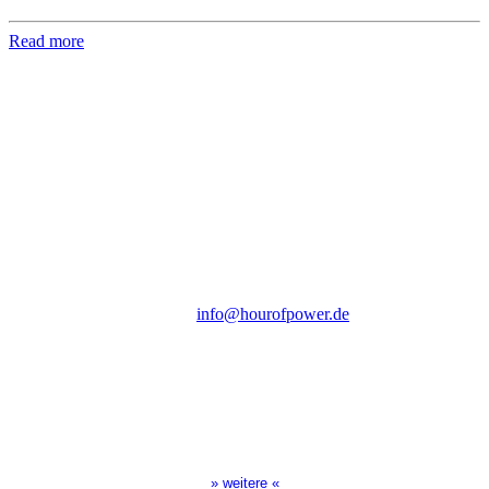
Read more
Hour of Power Deutschland
Verein zur Förderung der Verkündigung
des Evangeliums e.V.
Steinerne Furt 78
D-86167 Augsburg
Tel.: (+49) 0 8 21 / 420 96 96
E-Mail:
info@hourofpower.de
Sendezeiten Hour of Power
10:30 Uhr auf TELE 5,
17:00 Uhr auf Bibel TV
» weitere «