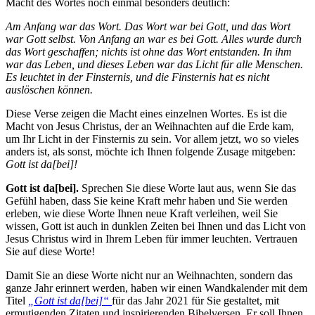
Macht des Wortes noch einmal besonders deutlich:
Am Anfang war das Wort. Das Wort war bei Gott, und das Wort
war Gott selbst. Von Anfang an war es bei Gott. Alles wurde durch
das Wort geschaffen; nichts ist ohne das Wort entstanden. In ihm
war das Leben, und dieses Leben war das Licht für alle Menschen.
Es leuchtet in der Finsternis, und die Finsternis hat es nicht
auslöschen können.
Diese Verse zeigen die Macht eines einzelnen Wortes. Es ist die
Macht von Jesus Christus, der an Weihnachten auf die Erde kam,
um Ihr Licht in der Finsternis zu sein. Vor allem jetzt, wo so vieles
anders ist, als sonst, möchte ich Ihnen folgende Zusage mitgeben:
Gott ist da[bei]!
Gott ist da[bei].
Sprechen Sie diese Worte laut aus, wenn Sie das
Gefühl haben, dass Sie keine Kraft mehr haben und Sie werden
erleben, wie diese Worte Ihnen neue Kraft verleihen, weil Sie
wissen, Gott ist auch in dunklen Zeiten bei Ihnen und das Licht von
Jesus Christus wird in Ihrem Leben für immer leuchten. Vertrauen
Sie auf diese Worte!
Damit Sie an diese Worte nicht nur an Weihnachten, sondern das
ganze Jahr erinnert werden, haben wir einen Wandkalender mit dem
Titel
„Gott ist da[bei]“
für das Jahr 2021 für Sie gestaltet, mit
ermutigenden Zitaten und inspirierenden Bibelversen. Er soll Ihnen