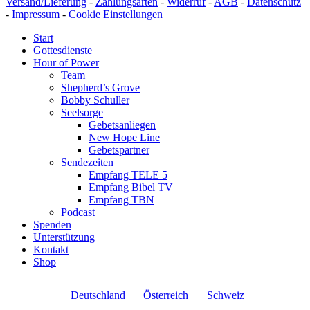
Versand/Lieferung
-
Zahlungsarten
-
Widerruf
-
AGB
-
Datenschutz
-
Impressum
-
Cookie Einstellungen
Start
Gottesdienste
Hour of Power
Team
Shepherd’s Grove
Bobby Schuller
Seelsorge
Gebetsanliegen
New Hope Line
Gebetspartner
Sendezeiten
Empfang TELE 5
Empfang Bibel TV
Empfang TBN
Podcast
Spenden
Unterstützung
Kontakt
Shop
Deutschland
Österreich
Schweiz