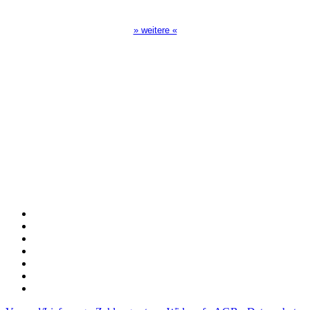
17:00 Uhr auf Bibel TV
» weitere «
Spendenkonto
:
Baden-Württembergische Bank
BLZ: 600 501 01
Konto: 28 94 829
IBAN: DE43600501010002894829
BIC: SOLADEST600