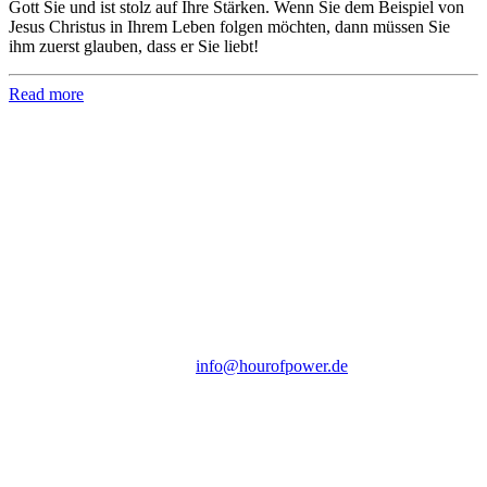
Gott Sie und ist stolz auf Ihre Stärken. Wenn Sie dem Beispiel von
Jesus Christus in Ihrem Leben folgen möchten, dann müssen Sie
ihm zuerst glauben, dass er Sie liebt!
Read more
Hour of Power Deutschland
Verein zur Förderung der Verkündigung
des Evangeliums e.V.
Steinerne Furt 78
D-86167 Augsburg
Tel.: (+49) 0 8 21 / 420 96 96
E-Mail:
info@hourofpower.de
Sendezeiten Hour of Power
10:30 Uhr auf TELE 5,