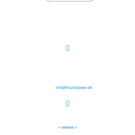
Hour of Power Deutschland
Verein zur Förderung der Verkündigung
des Evangeliums e.V.
Steinerne Furt 78
D-86167 Augsburg
Tel.: (+49) 0 8 21 / 420 96 96
E-Mail:
info@hourofpower.de
Sendezeiten Hour of Power
10:30 Uhr auf TELE 5,
17:00 Uhr auf Bibel TV
» weitere «