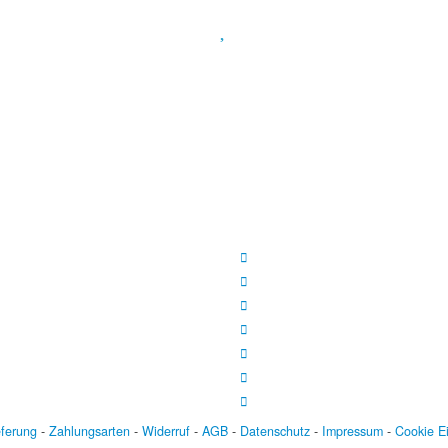
Spendenkonto
:
Baden-Württembergische Bank
BLZ: 600 501 01
Konto: 28 94 829
IBAN: DE43600501010002894829
BIC: SOLADEST600
eferung
-
Zahlungsarten
-
Widerruf
-
AGB
-
Datenschutz
-
Impressum
-
Cookie E